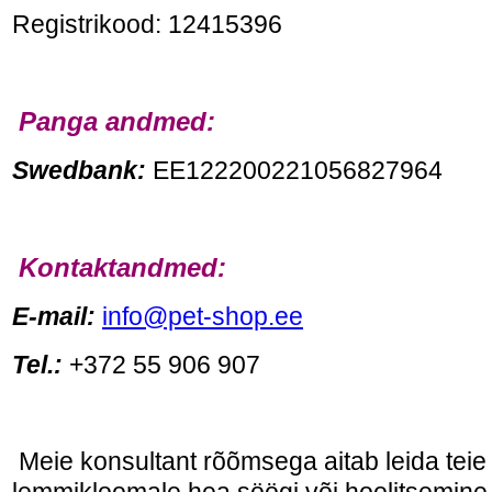
Registrikood: 12415396
Panga andmed:
Swedbank:
ЕЕ122200221056827964
Kontaktandmed:
Е-
mail:
info@pet-shop.ee
Tel.:
+372 55 906 907
Meie konsultant rõõmsega aitab leida tei
lemmikloomale hea söögi või hoolitsemine 