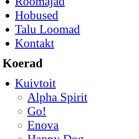
Roomajad
Hobused
Talu Loomad
Kontakt
Koerad
Kuivtoit
Alpha Spirit
Go!
Enova
Happy Dog