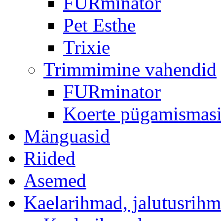
FURminator
Pet Esthe
Trixie
Trimmimine vahendid
FURminator
Koerte pügamismas
Mänguasid
Riided
Asemed
Kaelarihmad, jalutusrih