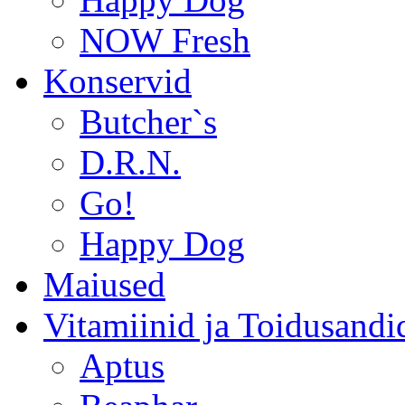
NOW Fresh
Konservid
Butcher`s
D.R.N.
Go!
Happy Dog
Maiused
Vitamiinid ja Toidusandi
Aptus