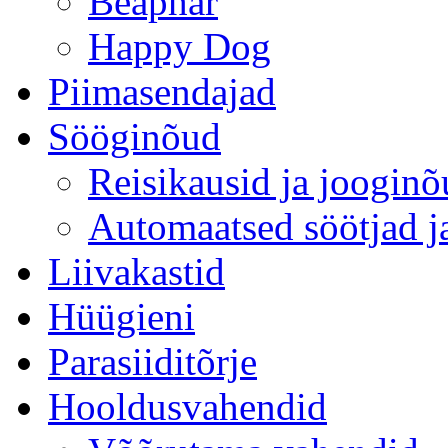
Beaphar
Happy Dog
Piimasendajad
Sööginõud
Reisikausid ja joogin
Automaatsed söötjad ja
Liivakastid
Hüügieni
Parasiiditõrje
Hooldusvahendid