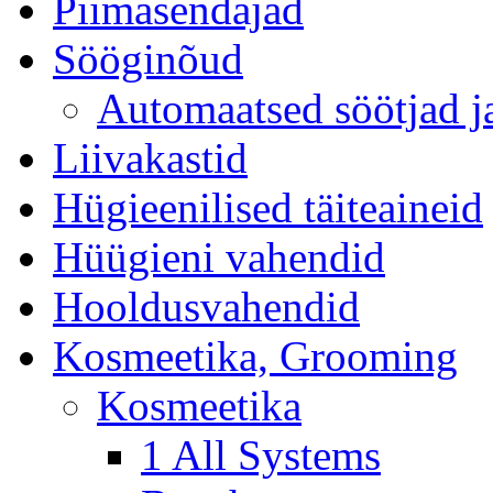
Piimasendajad
Sööginõud
Automaatsed söötjad ja
Liivakastid
Hügieenilised täiteaineid
Hüügieni vahendid
Hooldusvahendid
Kosmeetika, Grooming
Kosmeetika
1 All Systems