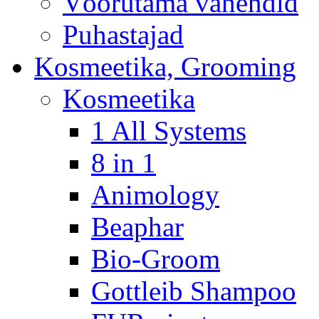
Võõrutama vahendid
Puhastajad
Kosmeetika, Grooming
Kosmeetika
1 All Systems
8 in 1
Animology
Beaphar
Bio-Groom
Gottleib Shampoo