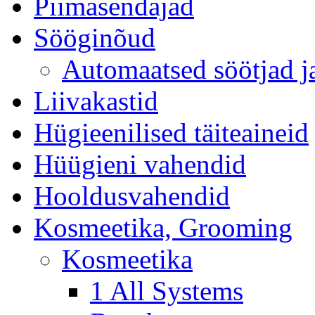
Piimasendajad
Sööginõud
Automaatsed söötjad ja
Liivakastid
Hügieenilised täiteaineid
Hüügieni vahendid
Hooldusvahendid
Kosmeetika, Grooming
Kosmeetika
1 All Systems