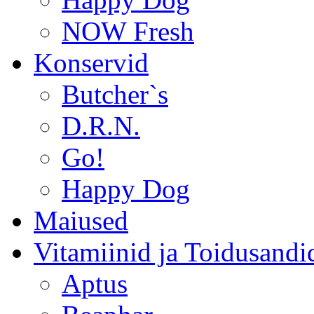
NOW Fresh
Konservid
Butcher`s
D.R.N.
Go!
Happy Dog
Maiused
Vitamiinid ja Toidusandi
Aptus