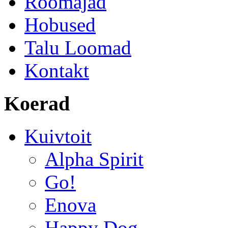
Roomajad
Hobused
Talu Loomad
Kontakt
Koerad
Kuivtoit
Alpha Spirit
Go!
Enova
Happy Dog