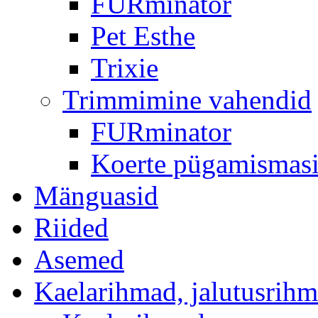
FURminator
Pet Esthe
Trixie
Trimmimine vahendid
FURminator
Koerte pügamismas
Mänguasid
Riided
Asemed
Kaelarihmad, jalutusrih