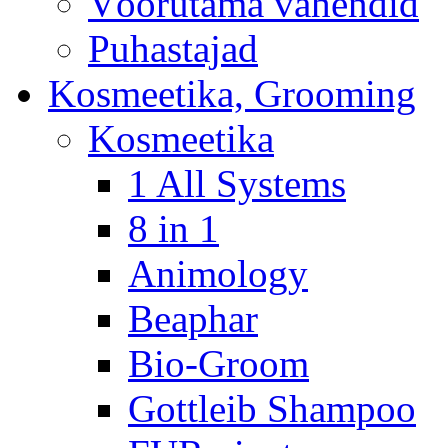
Võõrutama vahendid
Puhastajad
Kosmeetika, Grooming
Kosmeetika
1 All Systems
8 in 1
Animology
Beaphar
Bio-Groom
Gottleib Shampoo