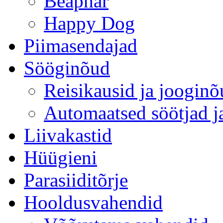
Beaphar
Happy Dog
Piimasendajad
Sööginõud
Reisikausid ja joogin
Automaatsed söötjad ja
Liivakastid
Hüügieni
Parasiiditõrje
Hooldusvahendid