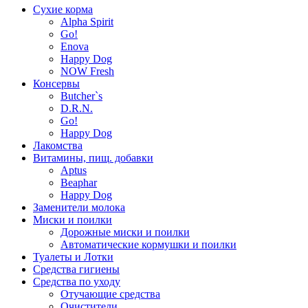
Сухие корма
Alpha Spirit
Go!
Enova
Happy Dog
NOW Fresh
Консервы
Butcher`s
D.R.N.
Go!
Happy Dog
Лакомства
Витамины, пищ. добавки
Aptus
Beaphar
Happy Dog
Заменители молока
Миски и поилки
Дорожные миски и поилки
Автоматические кормушки и поилки
Туалеты и Лотки
Средства гигиены
Средства по уходу
Отучающие средства
Очистители