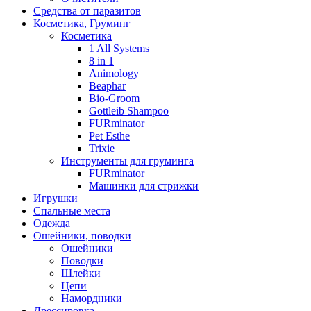
Средства от паразитов
Косметика, Груминг
Косметика
1 All Systems
8 in 1
Animology
Beaphar
Bio-Groom
Gottleib Shampoo
FURminator
Pet Esthe
Trixie
Инструменты для груминга
FURminator
Машинки для стрижки
Игрушки
Спальные места
Одежда
Ошейники, поводки
Ошейники
Поводки
Шлейки
Цепи
Намордники
Дрессировка