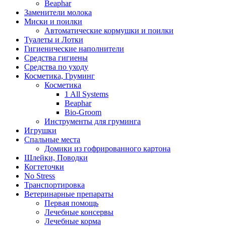
Beaphar
Заменители молока
Миски и поилки
Автоматические кормушки и поилки
Туалеты и Лотки
Гигиенические наполнители
Средства гигиены
Средства по уходу
Косметика, Груминг
Косметика
1 All Systems
Beaphar
Bio-Groom
Инструменты для груминга
Игрушки
Спальные места
Домики из гофрированного картона
Шлейки, Поводки
Когтеточки
No Stress
Транспортировка
Ветеринарные препараты
Первая помощь
Лечебные консервы
Лечебные корма