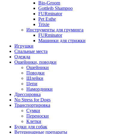
Bio-Groom
Gottleib Shampoo
FURminator
Pet Esthe
Trixie
Инструменты для груминга
FURminator
Машинки для стрижки
Игрушки
Спальные места
Одежда
Ошейники, поводки
Ошейники
Поводки
Шлейки
Цепи
Намордники
Дрессировка
No Stress for Dogs
Транспортировка
Сумки
Переноски
Клетки
Будки для собак
Ветеринарные препараты