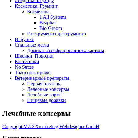
Средства по уходу
Косметика, Груминг
Косметика
1 All Systems
Beaphar
Bio-Groom
Инструменты для груминга
Игрушки
Спальные места
Домики из гофрированного картона
Шлейки, Поводки
Когтеточки
No Stress
Транспортировка
Ветеринарные препараты
Первая помощь
Лечебные консервы
Лечебные корма
Пищевые добавки
Лечебные консервы
Copyright MAXXmarketing Webdesigner GmbH