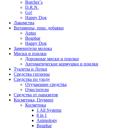
Butcher`s
D.R.N.
Go!
Happy Dog
Лакомства
Витамины, пищ. добавки
Aptus
Beaphar
Happy Dog
Заменители молока
Миски и поилки
Дорожные миски и поилки
Автоматические кормушки и поилки
Туалеты и Лотки
Средства гигиены
Средства по уходу
Отучающие средства
Очистители
Средства от паразитов
Косметика, Груминг
Косметика
1 All Systems
8 in 1
Animology
Beaphar