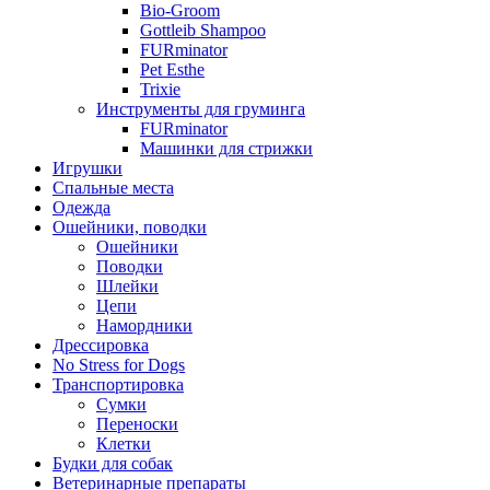
Bio-Groom
Gottleib Shampoo
FURminator
Pet Esthe
Trixie
Инструменты для груминга
FURminator
Машинки для стрижки
Игрушки
Спальные места
Одежда
Ошейники, поводки
Ошейники
Поводки
Шлейки
Цепи
Намордники
Дрессировка
No Stress for Dogs
Транспортировка
Сумки
Переноски
Клетки
Будки для собак
Ветеринарные препараты