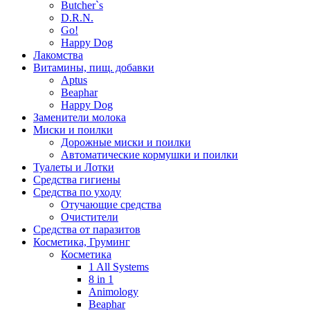
Butcher`s
D.R.N.
Go!
Happy Dog
Лакомства
Витамины, пищ. добавки
Aptus
Beaphar
Happy Dog
Заменители молока
Миски и поилки
Дорожные миски и поилки
Автоматические кормушки и поилки
Туалеты и Лотки
Средства гигиены
Средства по уходу
Отучающие средства
Очистители
Средства от паразитов
Косметика, Груминг
Косметика
1 All Systems
8 in 1
Animology
Beaphar