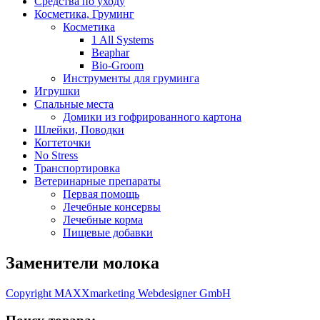
Средства по уходу
Косметика, Груминг
Косметика
1 All Systems
Beaphar
Bio-Groom
Инструменты для груминга
Игрушки
Спальные места
Домики из гофрированного картона
Шлейки, Поводки
Когтеточки
No Stress
Транспортировка
Ветеринарные препараты
Первая помощь
Лечебные консервы
Лечебные корма
Пищевые добавки
Заменители молока
Copyright MAXXmarketing Webdesigner GmbH